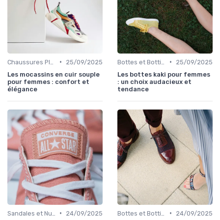
•
•
Chaussures Plates et Ballerines
25/09/2025
Bottes et Bottines
25/09/2025
Les mocassins en cuir souple
Les bottes kaki pour femmes
pour femmes : confort et
: un choix audacieux et
élégance
tendance
•
•
Sandales et Nu-pieds
24/09/2025
Bottes et Bottines
24/09/2025