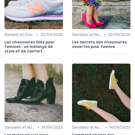
•
•
Baskets et Sneakers
22/09/2025
Sandales et Nu-pieds
22/09/2025
Les chaussures Gola pour
Les secrets des chaussures
femmes : un mélange de
ouvertes pour femme
style et de confort
•
•
Sandales et Nu-pieds
19/09/2025
Sandales et Nu-pieds
19/09/2025
Les mules en cuir pour
Comment choisir des