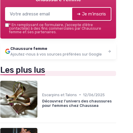
➔ Je m'inscris
*
En remplissant ce formulaire, j’accepte d’être
contacté(e) à des fins commerciales par Chaussure
femme et ses partenaires.
Chaussure femme
Ajoutez-nous à vos sources préférées sur Google
Les plus lus
•
Escarpins et Talons
12/06/2025
Découvrez l'univers des chaussures
pour femmes chez Chaussea