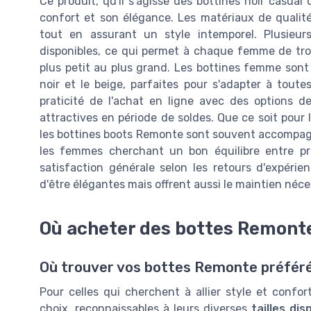
Ce produit, qu'il s'agisse des bottines noir casua
confort et son élégance. Les matériaux de qualité,
tout en assurant un style intemporel. Plusieur
disponibles, ce qui permet à chaque femme de trou
plus petit au plus grand. Les bottines femme sont
noir et le beige, parfaites pour s'adapter à tout
praticité de l'achat en ligne avec des options de
attractives en période de soldes. Que ce soit pour
les bottines boots Remonte sont souvent accompagné
les femmes cherchant un bon équilibre entre pr
satisfaction générale selon les retours d'expér
d'être élégantes mais offrent aussi le maintien néce
Où acheter des bottes Remon
Où trouver vos bottes Remonte préfér
Pour celles qui cherchent à allier style et conf
choix, reconnaissables à leurs diverses
tailles dis