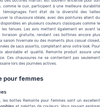
l ou des bottines marron, est souvent encensé pour son
 comme le cuir, participent à une meilleure durabilité
s témoignages font état de la diversité des tailles
ver la chaussure idéale, avec des pointures allant du
 disponibles en plusieurs couleurs classiques comme le
es les tenues. Les avis mettent également en avant la
 livraison gratuite, rendant ces bottines encore plus
 la saison hivernale ou des moments plus casual closed,
es de sacs assortis, complétant ainsi votre look. Pour
ix abordable et qualité, Remonte produit assure une
ience. Ces chaussures ne se contentent pas seulement
ssaire lors des journées actives.
te pour femmes
ées
ort, les bottes Remonte pour femmes sont un excellent
ponibles
et palettes de couleurs. Vous pouvez explorer