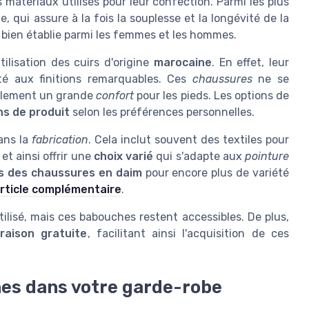
s matériaux utilisés pour leur confection. Parmi les plus
e, qui assure à la fois la souplesse et la longévité de la
 bien établie parmi les femmes et les hommes.
tilisation des cuirs d'origine
marocaine
. En effet, leur
té aux finitions remarquables. Ces
chaussures
ne se
galement un grande
confort
pour les pieds. Les options de
ns de produit
selon les préférences personnelles.
ans la
fabrication
. Cela inclut souvent des textiles pour
et ainsi offrir une
choix varié
qui s'adapte aux
pointure
s des chaussures en daim
pour encore plus de variété
rticle complémentaire
.
utilisé, mais ces babouches restent accessibles. De plus,
vraison gratuite
, facilitant ainsi l'acquisition de ces
es dans votre garde-robe