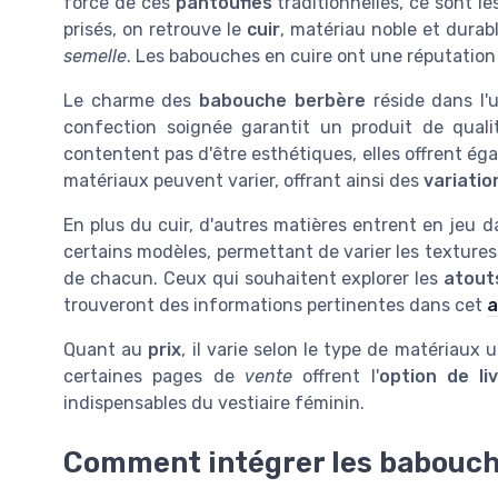
force de ces
pantoufles
traditionnelles, ce sont le
prisés, on retrouve le
cuir
, matériau noble et durabl
semelle
. Les babouches en cuire ont une réputation
Le charme des
babouche berbère
réside dans l'u
confection soignée garantit un produit de quali
contentent pas d'être esthétiques, elles offrent é
matériaux peuvent varier, offrant ainsi des
variatio
En plus du cuir, d'autres matières entrent en jeu d
certains modèles, permettant de varier les textures 
de chacun. Ceux qui souhaitent explorer les
atout
trouveront des informations pertinentes dans cet
a
Quant au
prix
, il varie selon le type de matériaux 
certaines pages de
vente
offrent l'
option de li
indispensables du vestiaire féminin.
Comment intégrer les babouch