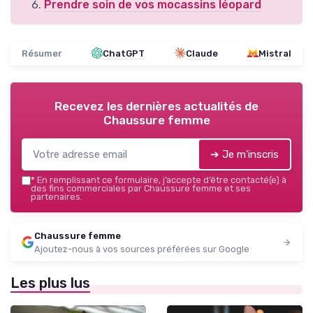
Prendre soin de vos mocassins léopard
Résumer
ChatGPT
Claude
Mistral
Recevez les dernières actualités de
Chaussure femme
➔ Je m'inscris
*
En remplissant ce formulaire, j’accepte d’être contacté(e) à
des fins commerciales par Chaussure femme et ses
partenaires.
Chaussure femme
Ajoutez-nous à vos sources préférées sur Google
Les plus lus