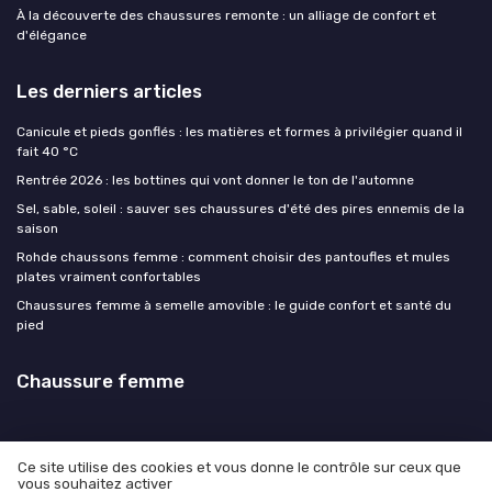
À la découverte des chaussures remonte : un alliage de confort et
d'élégance
Les derniers articles
Canicule et pieds gonflés : les matières et formes à privilégier quand il
fait 40 °C
Rentrée 2026 : les bottines qui vont donner le ton de l'automne
Sel, sable, soleil : sauver ses chaussures d'été des pires ennemis de la
saison
Rohde chaussons femme : comment choisir des pantoufles et mules
plates vraiment confortables
Chaussures femme à semelle amovible : le guide confort et santé du
pied
Chaussure femme
Ce site utilise des cookies et vous donne le contrôle sur ceux que
vous souhaitez activer
Mentions légales
Politique de confidentialité