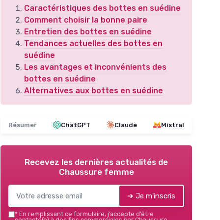
Caractéristiques des bottes en suédine
Comment choisir la bonne paire
Entretien des bottes en suédine
Tendances actuelles des bottes en
suédine
Les avantages et inconvénients des
bottes en suédine
Alternatives aux bottes en suédine
Résumer
ChatGPT
Claude
Mistral
Recevez les dernières actualités de
Chaussure femme
➔ Je m'inscris
*
En remplissant ce formulaire, j’accepte d’être
contacté(e) à des fins commerciales par Chaussure