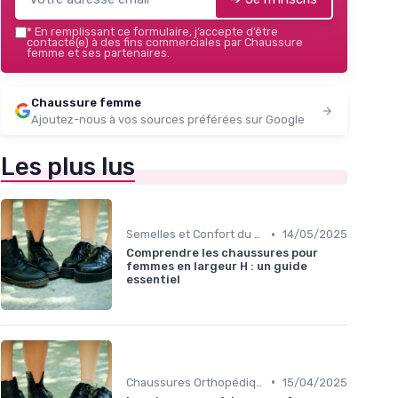
*
En remplissant ce formulaire, j’accepte d’être
contacté(e) à des fins commerciales par Chaussure
femme et ses partenaires.
Chaussure femme
Ajoutez-nous à vos sources préférées sur Google
Les plus lus
•
Semelles et Confort du Pied
14/05/2025
Comprendre les chaussures pour
femmes en largeur H : un guide
essentiel
•
Chaussures Orthopédiques
15/04/2025