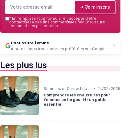
➔ Je m'inscris
*
En remplissant ce formulaire, j’accepte d’être
contacté(e) à des fins commerciales par Chaussure
femme et ses partenaires.
Chaussure femme
Ajoutez-nous à vos sources préférées sur Google
Les plus lus
•
Semelles et Confort du Pied
14/05/2025
Comprendre les chaussures pour
femmes en largeur H : un guide
essentiel