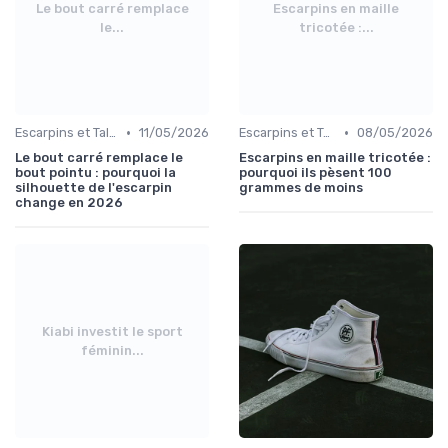
Le bout carré remplace
Escarpins en maille
le...
tricotée :...
•
•
Escarpins et Talons
11/05/2026
Escarpins et Talons
08/05/2026
Le bout carré remplace le
Escarpins en maille tricotée :
bout pointu : pourquoi la
pourquoi ils pèsent 100
silhouette de l'escarpin
grammes de moins
change en 2026
Kiabi investit le sport
féminin...