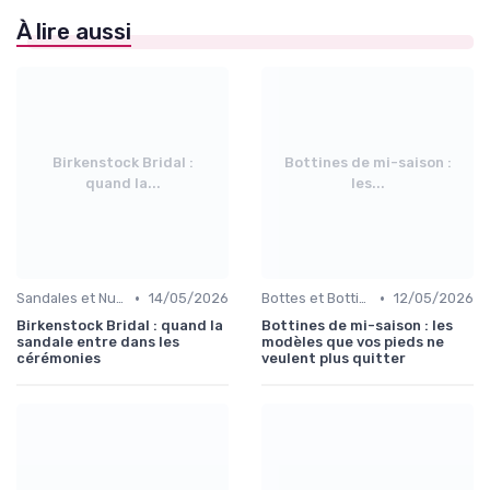
À lire aussi
Birkenstock Bridal :
Bottines de mi-saison :
quand la...
les...
•
•
Sandales et Nu-pieds
14/05/2026
Bottes et Bottines
12/05/2026
Birkenstock Bridal : quand la
Bottines de mi-saison : les
sandale entre dans les
modèles que vos pieds ne
cérémonies
veulent plus quitter