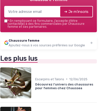
➔ Je m'inscris
*
En remplissant ce formulaire, j’accepte d’être
contacté(e) à des fins commerciales par Chaussure
femme et ses partenaires.
Chaussure femme
Ajoutez-nous à vos sources préférées sur Google
Les plus lus
•
Escarpins et Talons
12/06/2025
Découvrez l'univers des chaussures
pour femmes chez Chaussea