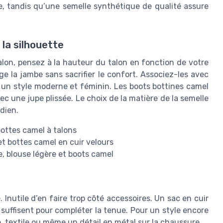
e, tandis qu’une semelle synthétique de qualité assure
 la silhouette
lon, pensez à la hauteur du talon en fonction de votre
e la jambe sans sacrifier le confort. Associez-les avec
r un style moderne et féminin. Les boots bottines camel
c une jupe plissée. Le choix de la matière de la semelle
idien.
 bottes camel à talons
et bottes camel en cuir velours
, blouse légère et boots camel
 Inutile d’en faire trop côté accessoires. Un sac en cuir
 suffisent pour compléter la tenue. Pour un style encore
ne, textile ou même un détail en métal sur la chaussure.