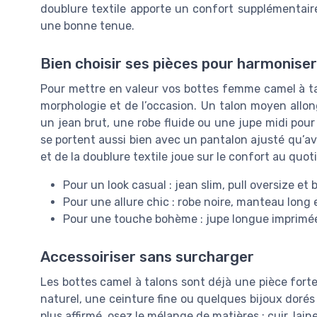
doublure textile apporte un confort supplémentair
une bonne tenue.
Bien choisir ses pièces pour harmoniser
Pour mettre en valeur vos bottes femme camel à ta
morphologie et de l’occasion. Un talon moyen allong
un jean brut, une robe fluide ou une jupe midi pou
se portent aussi bien avec un pantalon ajusté qu’ave
et de la doublure textile joue sur le confort au quot
Pour un look casual : jean slim, pull oversize et
Pour une allure chic : robe noire, manteau long 
Pour une touche bohème : jupe longue imprimée
Accessoiriser sans surcharger
Les bottes camel à talons sont déjà une pièce forte.
naturel, une ceinture fine ou quelques bijoux dorés
plus affirmé, osez le mélange de matières : cuir, lai