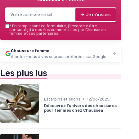
➔ Je m'inscris
*
En remplissant ce formulaire, j’accepte d’être
contacté(e) à des fins commerciales par Chaussure
femme et ses partenaires.
Chaussure femme
Ajoutez-nous à vos sources préférées sur Google
Les plus lus
•
Escarpins et Talons
12/06/2025
Découvrez l'univers des chaussures
pour femmes chez Chaussea