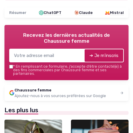
Résumer
ChatGPT
Claude
Mistral
Recevez les dernières actualités de
Chaussure femme
➔ Je m'inscris
*
En remplissant ce formulaire, j’accepte d’être contacté(e) à
des fins commerciales par Chaussure femme et ses
partenaires.
Chaussure femme
Ajoutez-nous à vos sources préférées sur Google
Les plus lus