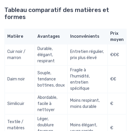
Tableau comparatif des matières et
formes
Prix
Matière
Avantages
Inconvénients
moyen
Durable,
Cuir noir /
Entretien régulier,
élégant,
€€€
marron
prix plus élevé
respirant
Fragile à
Souple,
l’humidité,
Daim noir
tendance
€€
entretien
bottines, doux
spécifique
Abordable,
Moins respirant,
Similicuir
facile à
€
moins durable
nettoyer
Léger,
Textile /
doublure
Moins élégant,
matières
€