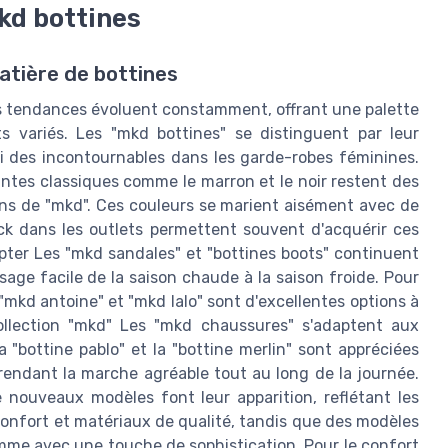
kd bottines
atière de bottines
es tendances évoluent constamment, offrant une palette
 variés. Les "mkd bottines" se distinguent par leur
i des incontournables dans les garde-robes féminines.
ntes classiques comme le marron et le noir restent des
ons de "mkd". Ces couleurs se marient aisément avec de
ck dans les outlets permettent souvent d'acquérir ces
pter Les "mkd sandales" et "bottines boots" continuent
age facile de la saison chaude à la saison froide. Pour
 "mkd antoine" et "mkd lalo" sont d'excellentes options à
ollection "mkd" Les "mkd chaussures" s'adaptent aux
a "bottine pablo" et la "bottine merlin" sont appréciées
 rendant la marche agréable tout au long de la journée.
nouveaux modèles font leur apparition, reflétant les
onfort et matériaux de qualité, tandis que des modèles
mme avec une touche de sophistication. Pour le confort