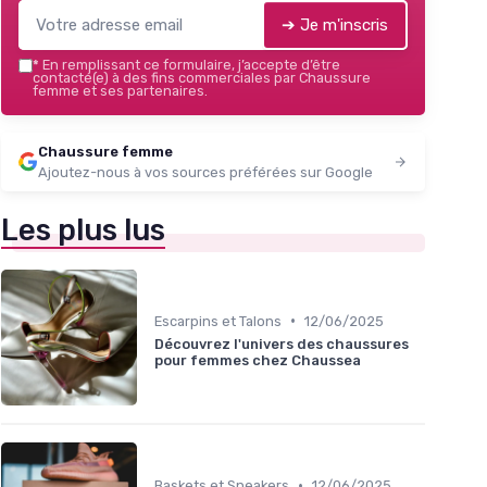
➔ Je m'inscris
*
En remplissant ce formulaire, j’accepte d’être
contacté(e) à des fins commerciales par Chaussure
femme et ses partenaires.
Chaussure femme
Ajoutez-nous à vos sources préférées sur Google
Les plus lus
•
Escarpins et Talons
12/06/2025
Découvrez l'univers des chaussures
pour femmes chez Chaussea
•
Baskets et Sneakers
12/06/2025