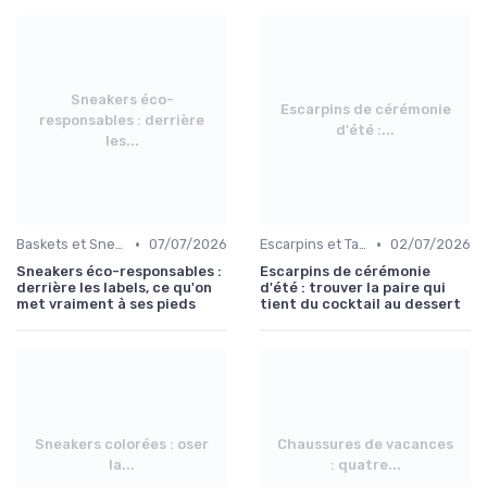
Sneakers éco-
Escarpins de cérémonie
responsables : derrière
d'été :...
les...
•
•
Baskets et Sneakers
07/07/2026
Escarpins et Talons
02/07/2026
Sneakers éco-responsables :
Escarpins de cérémonie
derrière les labels, ce qu'on
d'été : trouver la paire qui
met vraiment à ses pieds
tient du cocktail au dessert
Sneakers colorées : oser
Chaussures de vacances
la...
: quatre...