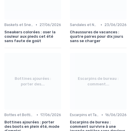
•
•
Baskets et Sneakers
27/06/2026
Sandales et Nu-pieds
23/06/2026
Sneakers colorées : oser la
Chaussures de vacances :
couleur aux pieds cet été
quatre paires pour dix jours
sans faute de goût
sans se charger
Bottines ajourées :
Escarpins de bureau :
porter des...
comment...
•
•
Bottes et Bottines
17/06/2026
Escarpins et Talons
16/06/2026
Bottines ajourées : porter
Escarpins de bureau :
des boots en plein été, mode
comment survivre à une
d'emploi
journée entière sans douleur