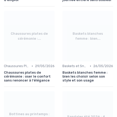
Chaussures plates de
Baskets blanches
cérémonie :...
femme : bien...
•
•
Chaussures Plates et Ballerines
29/05/2026
Baskets et Sneakers
26/05/2026
Chaussures plates de
Baskets blanches femme :
cérémonie : oser le confort
bien les choisir selon son
sans renoncer à l'élégance
style et son usage
Bottines au printemps :
Sandales été 2026 : 4...