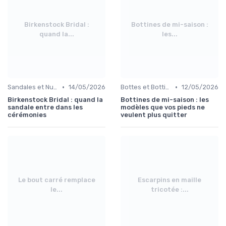
Birkenstock Bridal :
Bottines de mi-saison :
quand la...
les...
•
•
Sandales et Nu-pieds
14/05/2026
Bottes et Bottines
12/05/2026
Birkenstock Bridal : quand la
Bottines de mi-saison : les
sandale entre dans les
modèles que vos pieds ne
cérémonies
veulent plus quitter
Le bout carré remplace
Escarpins en maille
le...
tricotée :...