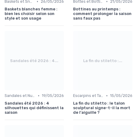
•
•
Baskets et Sneakers
26/05/2026
Bottes et Bottines
21/05/2026
Baskets blanches femme :
Bottines au printemps :
bien les choisir selon son
comment prolonger la saison
style et son usage
sans faux pas
Sandales été 2026 : 4...
La fin du stiletto :...
•
•
Sandales et Nu-pieds
19/05/2026
Escarpins et Talons
15/05/2026
Sandales été 2026 : 4
La fin du stiletto : le talon
silhouettes qui définissent la
sculptural signe-t-il la mort
saison
de l'aiguille ?