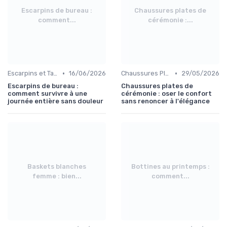
Escarpins de bureau :
Chaussures plates de
comment...
cérémonie :...
•
•
Escarpins et Talons
16/06/2026
Chaussures Plates et Ballerines
29/05/2026
Escarpins de bureau :
Chaussures plates de
comment survivre à une
cérémonie : oser le confort
journée entière sans douleur
sans renoncer à l'élégance
Baskets blanches
Bottines au printemps :
femme : bien...
comment...