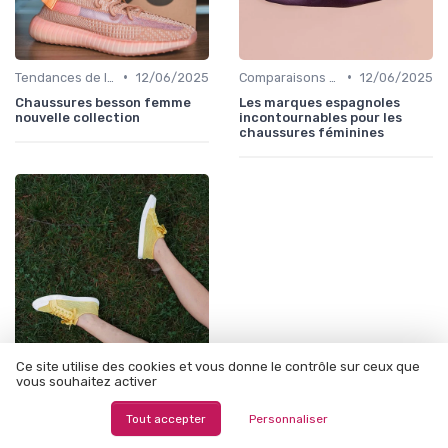
•
•
Tendances de la Mode
12/06/2025
Comparaisons de Marques
12/06/2025
Chaussures besson femme
Les marques espagnoles
nouvelle collection
incontournables pour les
chaussures féminines
Ce site utilise des cookies et vous donne le contrôle sur ceux que
vous souhaitez activer
•
Comparaisons de Marques
12/11/2025
Les marques de chaussures
Tout accepter
Personnaliser
espagnoles : élégance et
savoir-faire au féminin