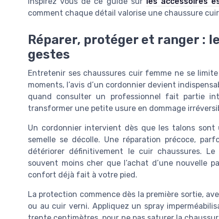
inspirez vous de ce guide sur
les accessoires e
comment chaque détail valorise une chaussure cuir
Réparer, protéger et ranger : l
gestes
Entretenir ses chaussures cuir femme ne se limite
moments, l’avis d’un cordonnier devient indispensabl
quand consulter un professionnel fait partie i
transformer une petite usure en dommage irréversib
Un cordonnier intervient dès que les talons sont
semelle se décolle. Une réparation précoce, parfoi
détériorer définitivement le cuir chaussures. L
souvent moins cher que l’achat d’une nouvelle pa
confort déjà fait à votre pied.
La protection commence dès la première sortie, ave
ou au cuir verni. Appliquez un spray imperméabilis
trente centimètres, pour ne pas saturer la chaussur