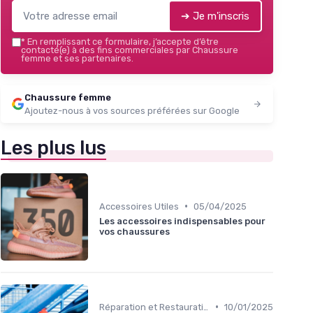
➔ Je m'inscris
*
En remplissant ce formulaire, j’accepte d’être
contacté(e) à des fins commerciales par Chaussure
femme et ses partenaires.
Chaussure femme
Ajoutez-nous à vos sources préférées sur Google
Les plus lus
•
Accessoires Utiles
05/04/2025
Les accessoires indispensables pour
vos chaussures
•
Réparation et Restauration
10/01/2025