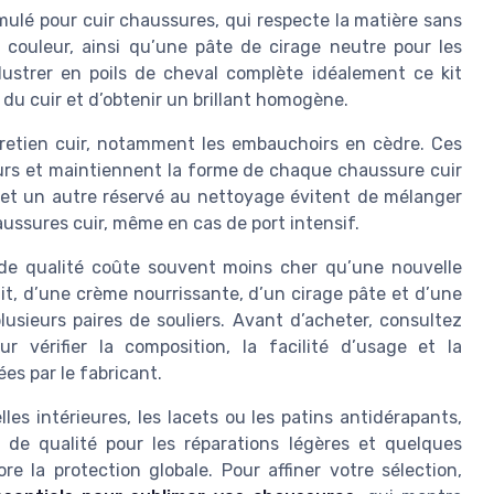
rmulé pour cuir chaussures, qui respecte la matière sans
 couleur, ainsi qu’une pâte de cirage neutre pour les
à lustrer en poils de cheval complète idéalement ce kit
e du cuir et d’obtenir un brillant homogène.
ntretien cuir, notamment les embauchoirs en cèdre. Ces
eurs et maintiennent la forme de chaque chaussure cuir
 et un autre réservé au nettoyage évitent de mélanger
aussures cuir, même en cas de port intensif.
de qualité coûte souvent moins cher qu’une nouvelle
it, d’une crème nourrissante, d’un cirage pâte et d’une
usieurs paires de souliers. Avant d’acheter, consultez
r vérifier la composition, la facilité d’usage et la
es par le fabricant.
s intérieures, les lacets ou les patins antidérapants,
é de qualité pour les réparations légères et quelques
e la protection globale. Pour affiner votre sélection,