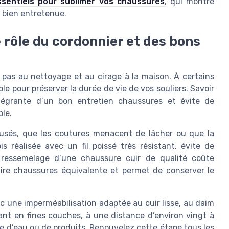
ssentiels pour sublimer vos chaussures
, qui montre
 bien entretenue.
e rôle du cordonnier et des bons
 pas au nettoyage et au cirage à la maison. À certains
e pour préserver la durée de vie de vos souliers. Savoir
ntégrante d’un bon entretien chaussures et évite de
le.
 usés, que les coutures menacent de lâcher ou que la
s réalisée avec un fil poissé très résistant, évite de
e ressemelage d’une chaussure cuir de qualité coûte
ire chaussures équivalente et permet de conserver le
c une imperméabilisation adaptée au cuir lisse, au daim
ant en fines couches, à une distance d’environ vingt à
e d’eau ou de produits. Renouvelez cette étape tous les