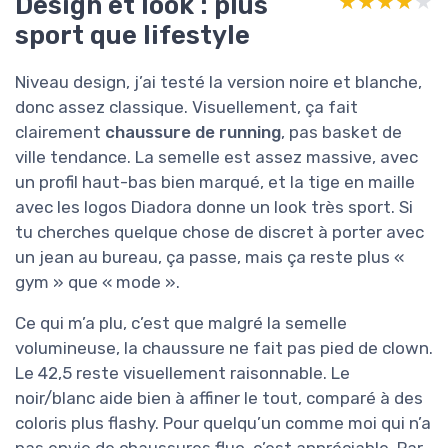
Design et look : plus
★★★★★
★★★★★
sport que lifestyle
Niveau design, j’ai testé la version noire et blanche,
donc assez classique. Visuellement, ça fait
clairement
chaussure de running
, pas basket de
ville tendance. La semelle est assez massive, avec
un profil haut-bas bien marqué, et la tige en maille
avec les logos Diadora donne un look très sport. Si
tu cherches quelque chose de discret à porter avec
un jean au bureau, ça passe, mais ça reste plus «
gym » que « mode ».
Ce qui m’a plu, c’est que malgré la semelle
volumineuse, la chaussure ne fait pas pied de clown.
Le 42,5 reste visuellement raisonnable. Le
noir/blanc aide bien à affiner le tout, comparé à des
coloris plus flashy. Pour quelqu’un comme moi qui n’a
pas envie de chaussures fluo, c’est appréciable. Par