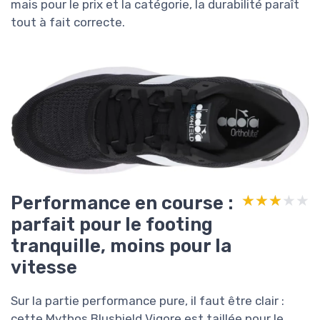
mais pour le prix et la catégorie, la durabilité paraît
tout à fait correcte.
Performance en course :
★★★★★
★★★★★
parfait pour le footing
tranquille, moins pour la
vitesse
Sur la partie performance pure, il faut être clair :
cette Mythos Blushield Vigore est taillée pour le