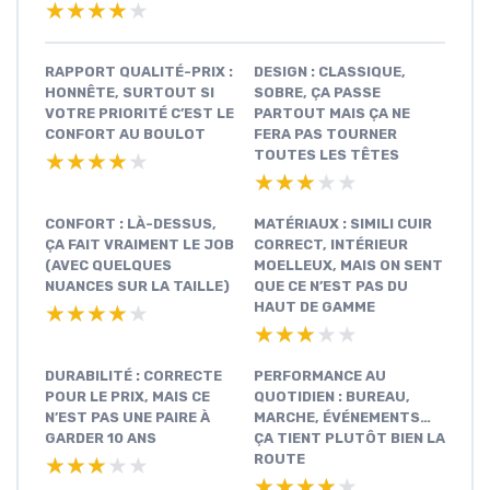
★★★★★
★★★★★
RAPPORT QUALITÉ-PRIX :
DESIGN : CLASSIQUE,
HONNÊTE, SURTOUT SI
SOBRE, ÇA PASSE
VOTRE PRIORITÉ C’EST LE
PARTOUT MAIS ÇA NE
CONFORT AU BOULOT
FERA PAS TOURNER
TOUTES LES TÊTES
★★★★★
★★★★★
★★★★★
★★★★★
CONFORT : LÀ-DESSUS,
MATÉRIAUX : SIMILI CUIR
ÇA FAIT VRAIMENT LE JOB
CORRECT, INTÉRIEUR
(AVEC QUELQUES
MOELLEUX, MAIS ON SENT
NUANCES SUR LA TAILLE)
QUE CE N’EST PAS DU
HAUT DE GAMME
★★★★★
★★★★★
★★★★★
★★★★★
DURABILITÉ : CORRECTE
PERFORMANCE AU
POUR LE PRIX, MAIS CE
QUOTIDIEN : BUREAU,
N’EST PAS UNE PAIRE À
MARCHE, ÉVÉNEMENTS…
GARDER 10 ANS
ÇA TIENT PLUTÔT BIEN LA
ROUTE
★★★★★
★★★★★
★★★★★
★★★★★