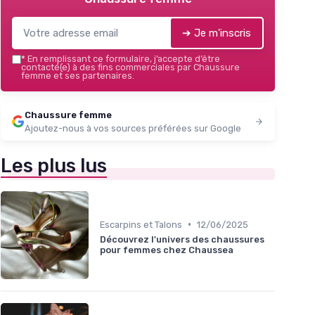
➔ Je m'inscris
*
En remplissant ce formulaire, j’accepte d’être
contacté(e) à des fins commerciales par Chaussure
femme et ses partenaires.
Chaussure femme
Ajoutez-nous à vos sources préférées sur Google
Les plus lus
•
Escarpins et Talons
12/06/2025
Découvrez l'univers des chaussures
pour femmes chez Chaussea