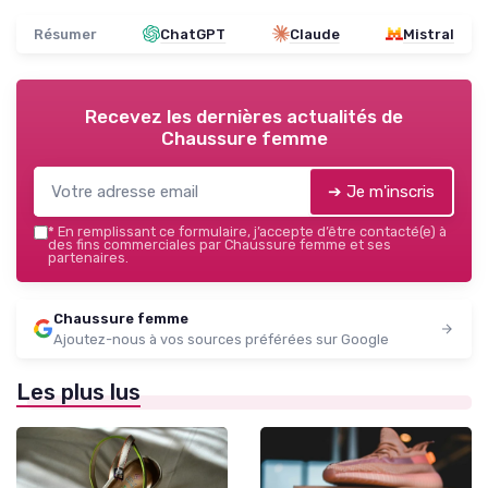
Résumer
ChatGPT
Claude
Mistral
Recevez les dernières actualités de
Chaussure femme
➔ Je m'inscris
*
En remplissant ce formulaire, j’accepte d’être contacté(e) à
des fins commerciales par Chaussure femme et ses
partenaires.
Chaussure femme
Ajoutez-nous à vos sources préférées sur Google
Les plus lus