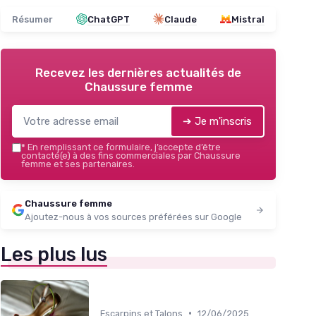
Résumer
ChatGPT
Claude
Mistral
Recevez les dernières actualités de
Chaussure femme
➔ Je m'inscris
*
En remplissant ce formulaire, j’accepte d’être
contacté(e) à des fins commerciales par Chaussure
femme et ses partenaires.
Chaussure femme
Ajoutez-nous à vos sources préférées sur Google
Les plus lus
•
Escarpins et Talons
12/06/2025