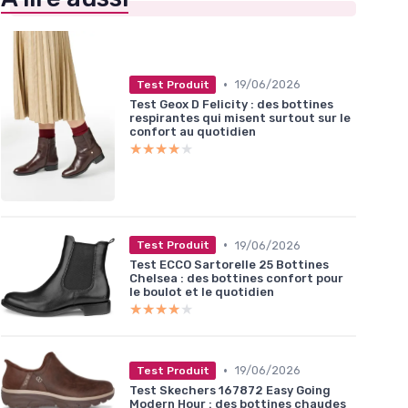
•
19/06/2026
Test Produit
Test Geox D Felicity : des bottines
respirantes qui misent surtout sur le
confort au quotidien
★★★★★
★★★★★
•
19/06/2026
Test Produit
Test ECCO Sartorelle 25 Bottines
Chelsea : des bottines confort pour
le boulot et le quotidien
★★★★★
★★★★★
•
19/06/2026
Test Produit
Test Skechers 167872 Easy Going
Modern Hour : des bottines chaudes