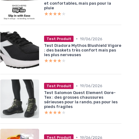
et confortables, mais pas pour la
pluie
★★★★★
★★★★★
•
19/06/2026
Test Produit
Test Diadora Mythos Blushield Vigore
: des baskets très confort mais pas
les plus nerveuses
★★★★★
★★★★★
•
19/06/2026
Test Produit
Test Salomon Quest Element Gore-
Tex : des grosses chaussures
sérieuses pour la rando, pas pour les
pieds fragiles
★★★★★
★★★★★
•
19/06/2026
Test Produit