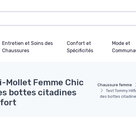
Entretien et Soins des
Confort et
Mode et
Chaussures
Spécificités
Communa
Mi-Mollet Femme Chic
Chaussure femme
es bottes citadines
Test Tommy Hilf
des bottes citadine
nfort