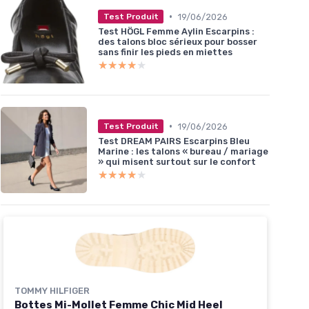
•
19/06/2026
Test Produit
Test HÖGL Femme Aylin Escarpins :
des talons bloc sérieux pour bosser
sans finir les pieds en miettes
★★★★★
★★★★★
•
19/06/2026
Test Produit
Test DREAM PAIRS Escarpins Bleu
Marine : les talons « bureau / mariage
» qui misent surtout sur le confort
★★★★★
★★★★★
TOMMY HILFIGER
Bottes Mi-Mollet Femme Chic Mid Heel