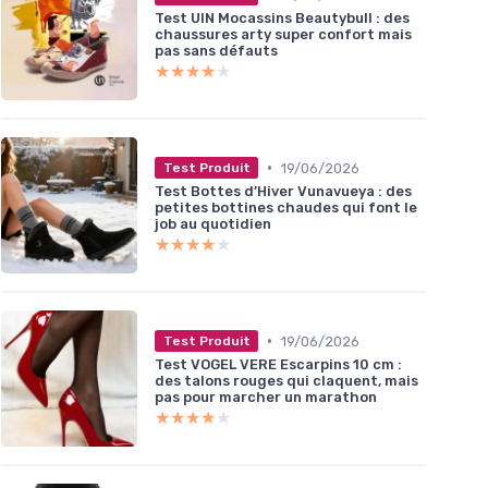
Test UIN Mocassins Beautybull : des
chaussures arty super confort mais
pas sans défauts
★★★★★
★★★★★
•
19/06/2026
Test Produit
Test Bottes d’Hiver Vunavueya : des
petites bottines chaudes qui font le
job au quotidien
★★★★★
★★★★★
•
19/06/2026
Test Produit
Test VOGEL VERE Escarpins 10 cm :
des talons rouges qui claquent, mais
pas pour marcher un marathon
★★★★★
★★★★★