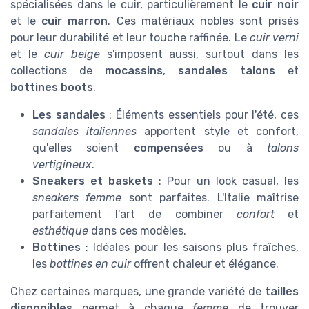
spécialisées dans le cuir, particulièrement le
cuir noir
et le
cuir marron
. Ces matériaux nobles sont prisés
pour leur durabilité et leur touche raffinée. Le
cuir verni
et le
cuir beige
s'imposent aussi, surtout dans les
collections de
mocassins
,
sandales talons
et
bottines boots
.
Les sandales
: Éléments essentiels pour l'été, ces
sandales italiennes
apportent style et confort,
qu'elles soient
compensées
ou à
talons
vertigineux
.
Sneakers et baskets
: Pour un look casual, les
sneakers femme
sont parfaites. L'Italie maîtrise
parfaitement l'art de combiner
confort
et
esthétique
dans ces modèles.
Bottines
: Idéales pour les saisons plus fraîches,
les
bottines en cuir
offrent chaleur et élégance.
Chez certaines marques, une grande variété de
tailles
disponibles
permet à chaque
femme
de trouver